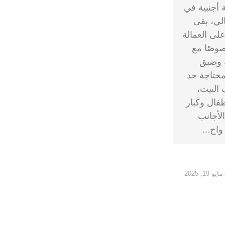
 أجنبية في
لي، بقى
لى العمالة
خصوصًا مع
ية وضيق
محتاجة حد
البيت،
طفال وكبار
الأجانب
واح...
مايو 19, 2025