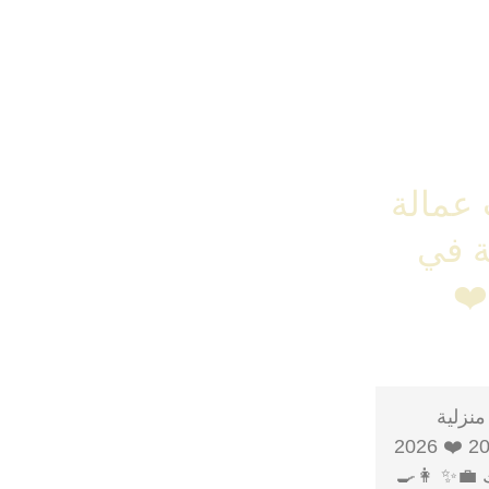
 عمالة
ة في
 2025 ❤️
منزلية
أجنبية في مصر 2025 ❤️ 2026
 💼✨ 👩‍🍳