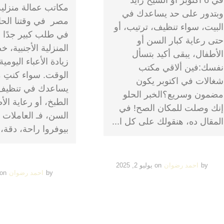
في 6 أكتوبر أو الشيخ زايد
مكاتب عمالة منزلية
وبتدور على حد يساعدك في
مصر في وقتنا الحا
البيت، سواء تنظيف، ترتيب، أو
في طلب كبير جدًا ع
حتى رعاية كبار السن أو
المنزلية الأجنبية، 
الأطفال، يبقى أكيد بتسأل
زيادة الأعباء اليوم
نفسك:فين ألاقي مكتب
الوقت. سواء كنتِ 
شغالات في اكتوبر يكون
يساعدك في تنظيف 
مضمون وسريع؟الخبر الحلو
الطبخ، أو رعاية الأ
إنك وصلت للمكان الصح! في
السن، فـ العاملات 
المقال ده، هنقولك على كل ا...
بيوفروا راحة، دقة، 
by
احمد رضوان
on
يوليو 2, 2025
by
احمد رضوان
on