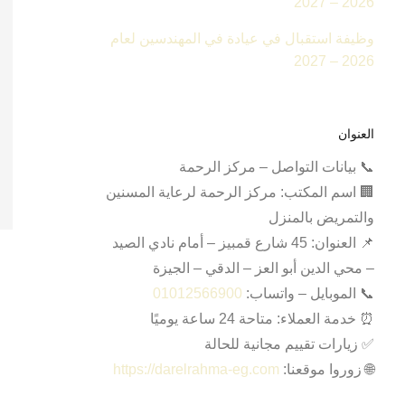
2026 – 2027
وظيفة استقبال في عيادة في المهندسين لعام
2026 – 2027
العنوان
📞 بيانات التواصل – مركز الرحمة
🏢 اسم المكتب: مركز الرحمة لرعاية المسنين
والتمريض بالمنزل
📌 العنوان: 45 شارع قمبيز – أمام نادي الصيد
– محي الدين أبو العز – الدقي – الجيزة
📞 الموبايل – واتساب:
01012566900
⏰ خدمة العملاء: متاحة 24 ساعة يوميًا
✅ زيارات تقييم مجانية للحالة
🌐 زوروا موقعنا:
https://darelrahma-eg.com