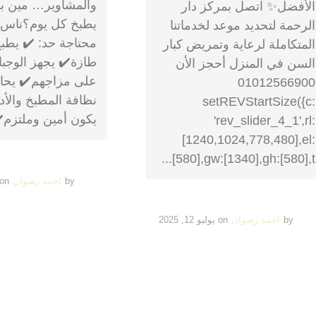
والمشاوير… مين ب
الأفضل✨ اتصل بمركز دار
يطبخ كل يوم؟ناس 
الرحمة لتحديد موعد لخدماتنا
محتاجة حد: ✔️ يطبخ
المتكاملة لرعاية وتمريض كبار
طازة✔️ يجهز الوجبا
السن في المنزل أحجز الأن
على مزاجهم✔️ يحا
01012566900
نظافة المطبخ والأ
setREVStartSize({c:
يكون أمين وملتزم✔️
'rev_slider_4_1',rl:
[1240,1024,778,480],el:
[580],gw:[1340],gh:[580],t...
by
احمد رضوان
on
by
احمد رضوان
on
يوليو 12, 2025