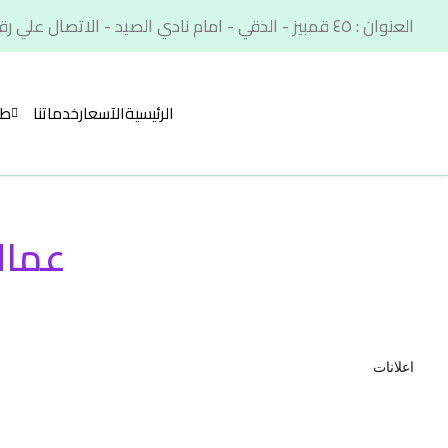
العنوان : ٤٥ قمبيز - الدقي - امام نادي الصيد - الاتصال علي رقم. : 01012566900
الرئيسية
الآسعار
خدماتنا
طر
عمال
اعلانات