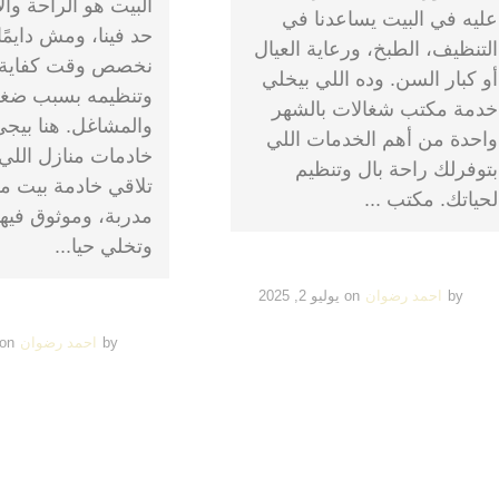
البيت هو الراحة وال
عليه في البيت يساعدنا في
حد فينا، ومش دايمًا
التنظيف، الطبخ، ورعاية العيال
نخصص وقت كفاية ل
أو كبار السن. وده اللي بيخلي
وتنظيمه بسبب ضغ
خدمة مكتب شغالات بالشهر
والمشاغل. هنا بيج
واحدة من أهم الخدمات اللي
خادمات منازل اللي
بتوفرلك راحة بال وتنظيم
تلاقي خادمة بيت م
لحياتك. مكتب ...
مدربة، وموثوق فيها
وتخلي حيا...
by
احمد رضوان
on
يوليو 2, 2025
by
احمد رضوان
on