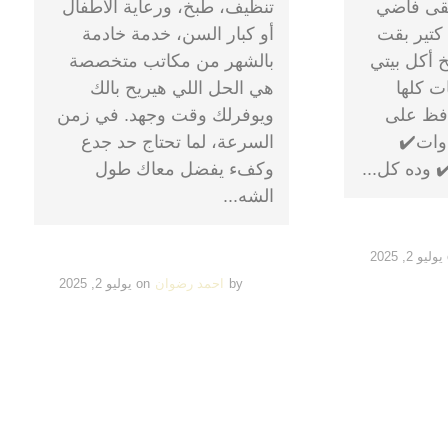
قى فاضي
تنظيف، طبخ، ورعاية الأطفال
كتير بقت
أو كبار السن، خدمة خادمة
 أكل بيتي
بالشهر من مكاتب متخصصة
ت كلها
هي الحل اللي هيريح بالك
فظ على
ويوفرلك وقت وجهد. في زمن
دوات✔️
السرعة، لما تحتاج حد جدع
 وده كل...
وكفء يفضل معاك طول
الشه...
يوليو 2, 2025
by
احمد رضوان
on
يوليو 2, 2025