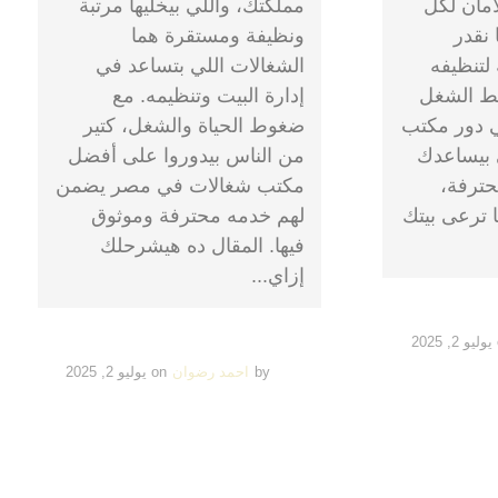
أمان لكل
مملكتك، واللي بيخليها مرتبة
 نقدر
ونظيفة ومستقرة هما
تنظيفه
الشغالات اللي بتساعد في
ط الشغل
إدارة البيت وتنظيمه. مع
ي دور مكتب
ضغوط الحياة والشغل، كتير
 بيساعدك
من الناس بيدوروا على أفضل
حترفة،
مكتب شغالات في مصر يضمن
 ترعى بيتك
لهم خدمه محترفة وموثوق
فيها. المقال ده هيشرحلك
إزاي...
يوليو 2, 2025
by
احمد رضوان
on
يوليو 2, 2025