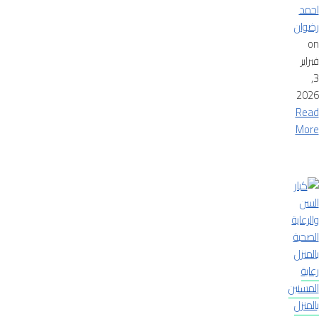
احمد
رضوان
on
فبراير
3,
2026
Read
More
رعاية
المسنين
بالمنزل