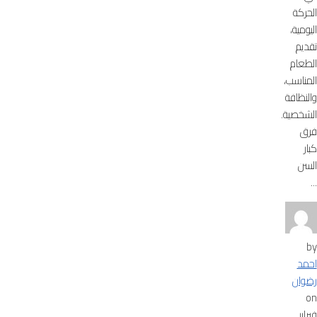
الحركة
اليومية،
تقديم
الطعام
المناسب،
والنظافة
الشخصية.
فرق
كبار
السن
...
by
احمد
رضوان
on
فبراير