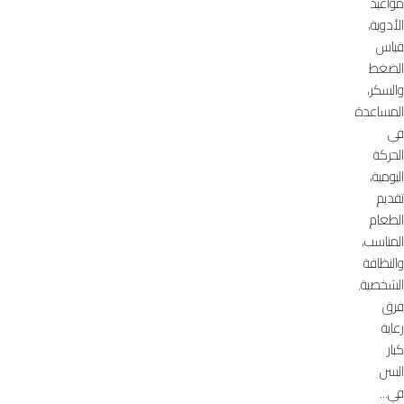
مواعيد
الأدوية،
قياس
الضغط
والسكر،
المساعدة
في
الحركة
اليومية،
تقديم
الطعام
المناسب،
والنظافة
الشخصية.
فرق
رعاية
كبار
السن
في...