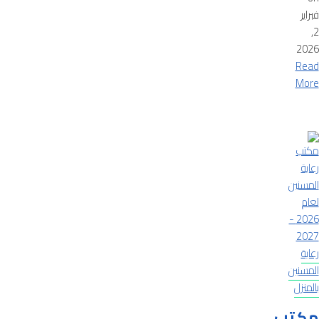
فبراير
2,
2026
Read
More
رعاية
المسنين
بالمنزل
مكتب