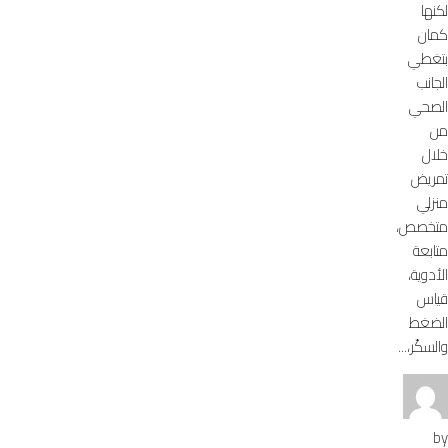
لكنها
كمان
بتغطي
الجانب
الصحي
من
خلال
تمريض
منزلي
متخصص،
متابعة
الأدوية،
قياس
الضغط
والسكّر،...
by