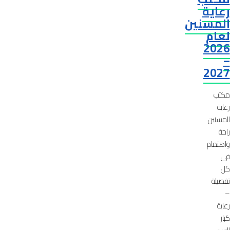
رعاية
المسنين
لعام
2026
–
2027
مكتب
رعاية
المسنين
راحة
واهتمام
في
كل
تفصيلة
–
رعاية
كبار