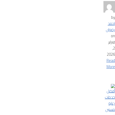
by
احمد
رضوان
on
فبراير
2,
2026
Read
More