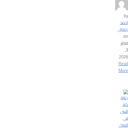
by
احمد
رضوان
on
فبراير
3,
2026
Read
More