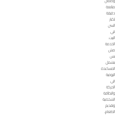
وضمان
متابعة
دقيقة
لكبار
السن
في
البيت.
الخدمة
مش
بس
بتشمل
المساعدة
اليومية
في
الحركة
والنظافة
الشخصية
وتقديم
الطعام،