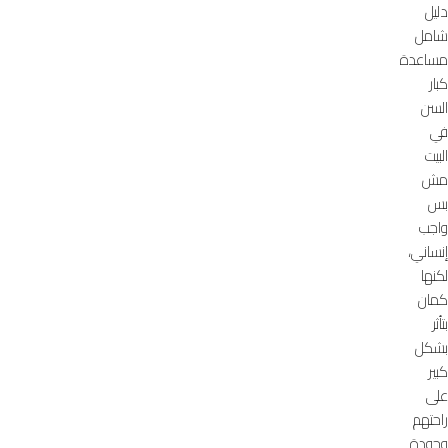
دليل
شامل
مساعدة
كبار
السن
في
البيت
مش
بس
واجب
إنساني،
لكنها
كمان
بتأثر
بشكل
كبير
على
راحتهم
وجودة