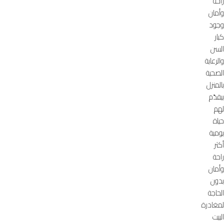
راحة
وأمان
وجود
كبار
السن
والرعاية
الصحية
بالمنزل
بيقدّم
لهم
حياة
يومية
أكثر
راحة
وأمان
بدون
الحاجة
لمغادرة
البيت