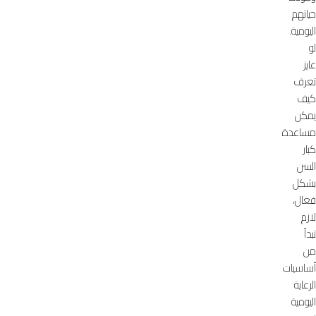
حياتهم
اليومية.
لو
عايز
تعرف
كيف
يمكن
مساعدة
كبار
السن
بشكل
فعال،
لازم
تبدأ
من
أساسيات
الرعاية
اليومية