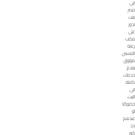
في
مصر
بقت
تدور
على
مكتب
رعاية
المسنين
موثوق
يقدم
خدمات
كاملة
في
البيت،
خصوصًا
لو
عندهم
حد
كبير