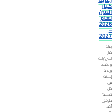
كبار
السن
لعام
2026
–
2027
رعاية
كبار
السن“راحة
واهتمام
ورعاية
إنسانية
في
كل
تفصيلة”
دلوقتي
أكيد