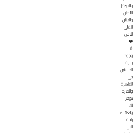
والجيزة|
الأمان
والحنان
لأغلى
الناس
❤️
👴
وجود
رعاية
المسنين
في
القاهرة
والجيزة
بيوفر
لك
ولعائلتك
راحة
البال