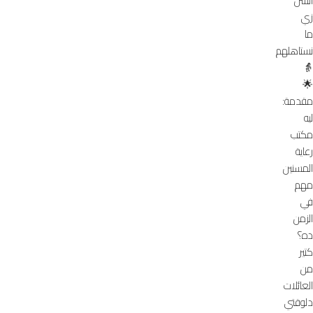
السن
زي
ما
نستاهلهم
👵
🌟
مقدمة:
ليه
مكتب
رعاية
المسنين
مهم
في
الزمن
ده؟
كتير
من
العائلات
دلوقتي