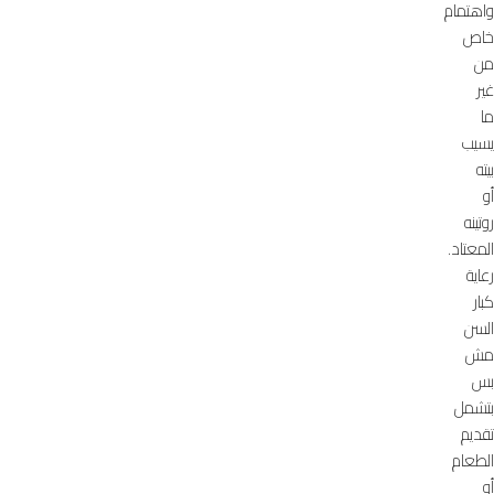
واهتمام
خاص
من
غير
ما
يسيب
بيته
أو
روتينه
المعتاد.
رعاية
كبار
السن
مش
بس
بتشمل
تقديم
الطعام
أو