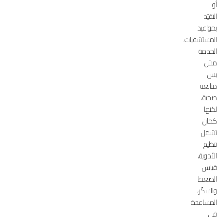
أو
التقيّد
بمواعيد
المستشفيات.
الخدمة
مش
بس
متابعة
صحية،
لكنها
كمان
تشمل
تنظيم
الأدوية،
قياس
الضغط
والسكّر،
المساعدة
في