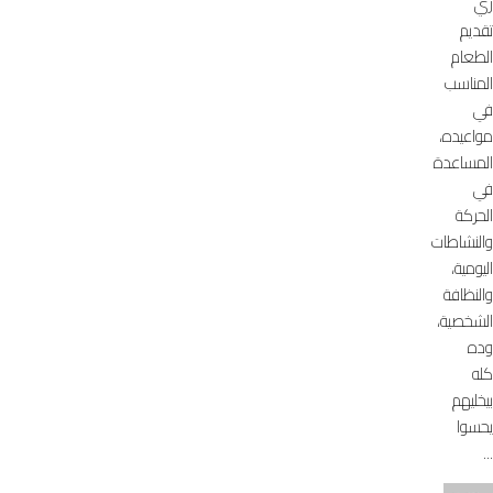
زي
تقديم
الطعام
المناسب
في
مواعيده،
المساعدة
في
الحركة
والنشاطات
اليومية،
والنظافة
الشخصية،
وده
كله
بيخليهم
يحسوا
...