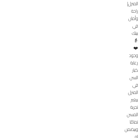
المنزل|
راحة
وأمان
في
بيتك
👵
❤️
وجود
رعاية
كبار
السن
في
المنزل
بيغير
تجربة
المسن
تمامًا
وبيضمن
له