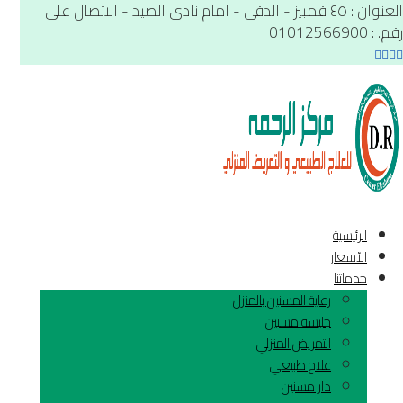
العنوان : ٤٥ قمبيز - الدقي - امام نادي الصيد - الاتصال علي
رقم. : 01012566900
الرئيسية
الآسعار
خدماتنا
رعاية المسنين بالمنزل
جليسة مسنين
التمريض المنزلي
علاج طبيعي
دار مسنين