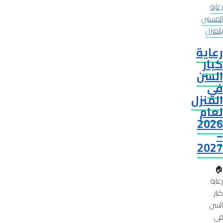
رعاية
المسنين
بالمنزل
رعاية
كبار
السن
في
المنزل
لعام
2026
–
2027
🏠
رعاية
كبار
السن
في