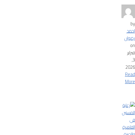
by
احمد
رضوان
on
فبراير
3,
2026
Read
More