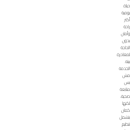
حياة
يومية
أكثر
راحة
وأمان
بدون
الحاجة
لمغادرة
بيته.
الخدمة
مش
بس
متابعة
صحية،
لكنها
كمان
بتشمل
تنظيم