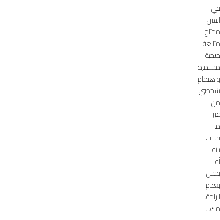
في
السن
محتاج
متابعة
صحية
مستمرة
واهتمام
شخصي
من
غير
ما
يسيب
بيته
أو
يحس
بعدم
الراحة.
مك...