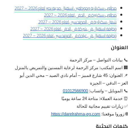
مطلوب سكرتارية وموظفين استقبال مدينة نصر لعام 2026 – 2027
مطلوب سكرتيرة في الدقي لعام 2026 – 2027
شغل سكرتارية في المهندسين لعام 2026 – 2027
وظيفة استقبال في شركة في الدقي لعام 2026 – 2027
وظيفة استقبال في عيادة في المهندسين لعام 2026 – 2027
العنوان
📞 بيانات التواصل – مركز الرحمة
🏢 اسم المكتب: مركز الرحمة لرعاية المسنين والتمريض بالمنزل
📌 العنوان: 45 شارع قمبيز – أمام نادي الصيد – محي الدين أبو
العز – الدقي – الجيزة
📞 الموبايل – واتساب:
01012566900
⏰ خدمة العملاء: متاحة 24 ساعة يوميًا
✅ زيارات تقييم مجانية للحالة
🌐 زوروا موقعنا:
https://darelrahma-eg.com
كلمات البحثية