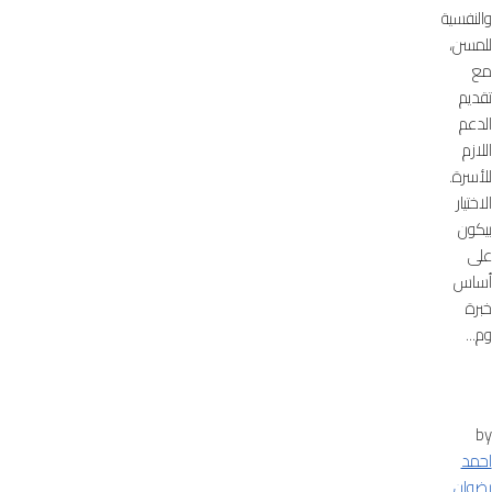
والنفسية
للمسن،
مع
تقديم
الدعم
اللازم
للأسرة.
الاختيار
بيكون
على
أساس
خبرة
وم...
by
احمد
رضوان