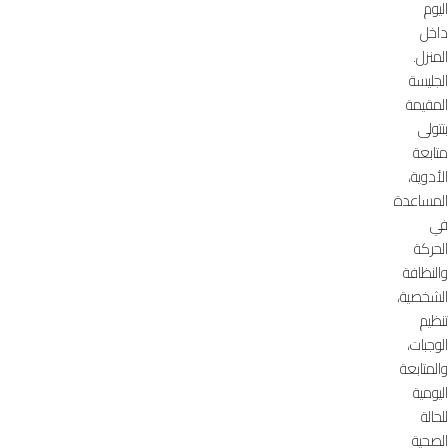
اليوم
داخل
المنزل.
الجليسة
المقيمة
بتتولى
متابعة
الأدوية،
المساعدة
في
الحركة
والنظافة
الشخصية،
تنظيم
الوجبات،
والمتابعة
اليومية
للحالة
الصحية