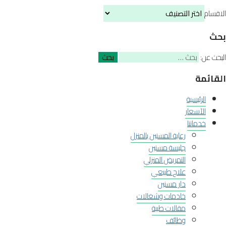
الاقسام
بحث
البحث عن:
القائمة
الرئيسية
الآسعار
خدماتنا
رعاية المسنين بالمنزل
جليسة مسنين
التمريض المنزلي
علاج طبيعي
دار مسنين
خادمات وشغالات
مقالات طبية
وظائف