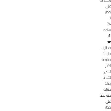
وطمأنينة
على
مدار
الـ
24
ساعة
👵
❤️
مطلوب
جليسة
مقيمة
لكبار
السن
لتقديم
رعاية
منزلية
متواصلة
على
مدار