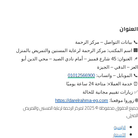
العنوان
📞 بيانات التواصل – مركز الرحمة
🏢 اسم المكتب: مركز الرحمة لرعاية المسنين والتمريض بالمنزل
📌 العنوان: 45 شارع قمبيز – أمام نادي الصيد – محي الدين أبو
العز – الدقي – الجيزة
📞 الموبايل – واتساب:
01012566900
⏰ خدمة العملاء: متاحة 24 ساعة يوميًا
✅ زيارات تقييم مجانية للحالة
🌐 زوروا موقعنا:
https://darelrahma-eg.com
جميع الحقوق محفوظة © 2025 لمركز الرحمة لرعاية المسنين والتمريض
المنزلي.
الرئيسية
الآسعار