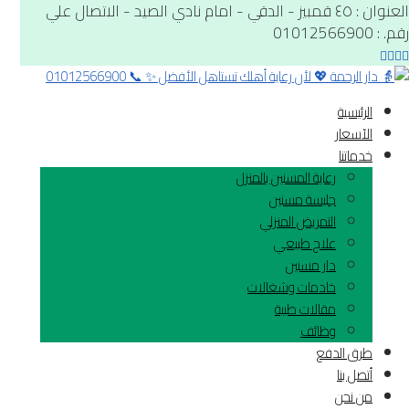
العنوان : ٤٥ قمبيز - الدقي - امام نادي الصيد - الاتصال علي
رقم. : 01012566900
الرئيسية
الآسعار
خدماتنا
رعاية المسنين بالمنزل
جليسة مسنين
التمريض المنزلي
علاج طبيعي
دار مسنين
خادمات وشغالات
مقالات طبية
وظائف
طرق الدفع
أتصل بنا
من نحن