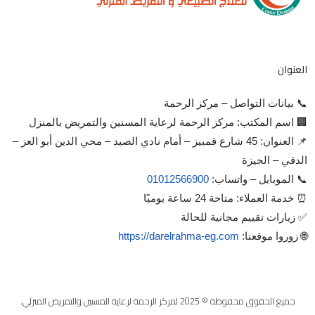
العنوان
📞 بيانات التواصل – مركز الرحمة
🏢 اسم المكتب: مركز الرحمة لرعاية المسنين والتمريض بالمنزل
📌 العنوان: 45 شارع قمبيز – أمام نادي الصيد – محي الدين أبو العز –
الدقي – الجيزة
📞 الموبايل – واتساب:
01012566900
⏰ خدمة العملاء: متاحة 24 ساعة يوميًا
✅ زيارات تقييم مجانية للحالة
🌐 زوروا موقعنا:
https://darelrahma-eg.com
جميع الحقوق محفوظة © 2025 لمركز الرحمة لرعاية المسنين والتمريض المنزلي.