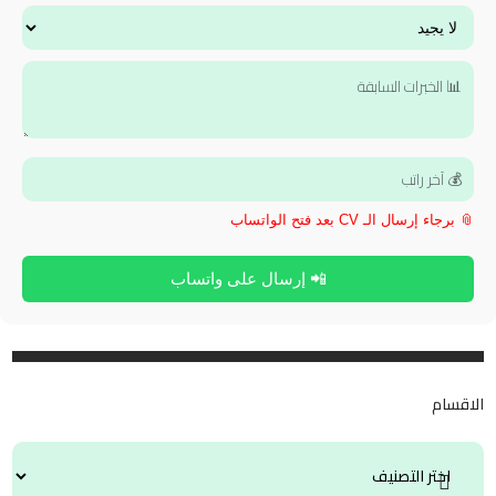
📎 برجاء إرسال الـ CV بعد فتح الواتساب
📲 إرسال على واتساب
الاقسام