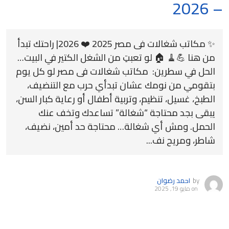
– 2026
✨ مكاتب شغالات فى مصر 2025 ❤️ 2026| راحتك تبدأ
من هنا 💪🧹 🏠 لو تعبتِ من الشغل الكتير في البيت…
الحل في سطرين: مكاتب شغالات فى مصر لو كل يوم
بتقومي من نومك عشان تبدأي حرب مع التنضيف،
الطبخ، غسيل، تنظيم، وتربية أطفال أو رعاية كبار السن،
يبقى بجد محتاجة “شغالة” تساعدك وتخف عنك
الحمل. ومش أي شغالة… محتاجة حد أمين، نضيف،
شاطر، ومريح نف...
by
احمد رضوان
on
مايو 19, 2025