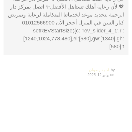
💖 لأن رعاية أهلك تستاهل الأفضل✨ اتصل بمركز دار
الرحمة لتحديد موعد لخدماتنا المتكاملة لرعاية وتمريض
كبار السن في المنزل أحجز الأن 01012566900
setREVStartSize({c: 'rev_slider_4_1',rl:
[1240,1024,778,480],el:[580],gw:[1340],gh:
[580],t...
by
احمد رضوان
on
يوليو 12, 2025