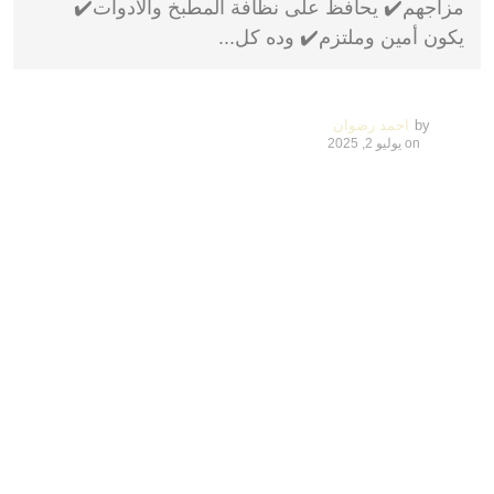
مزاجهم✔️ يحافظ على نظافة المطبخ والأدوات✔️
يكون أمين وملتزم✔️ وده كل...
by
احمد رضوان
on
يوليو 2, 2025