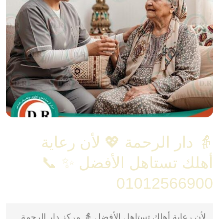
👵 دار الرحمة 💖 لأن رعاية
أهلك تستاهل الأفضل ✨ 📞
01012566900
لأن رعاية أهلك تستاهل الأفضل 👵 مركز دار الرحمة