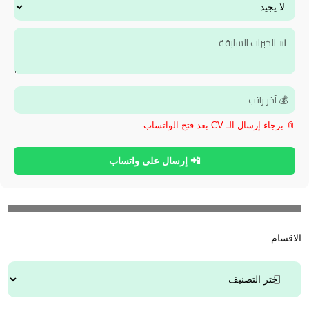
📎 برجاء إرسال الـ CV بعد فتح الواتساب
📲 إرسال على واتساب
الاقسام