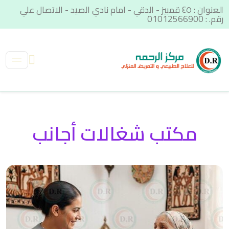
العنوان : ٤٥ قمبيز - الدقي - امام نادي الصيد - الاتصال علي
رقم. : 01012566900
مكتب شغالات أجانب