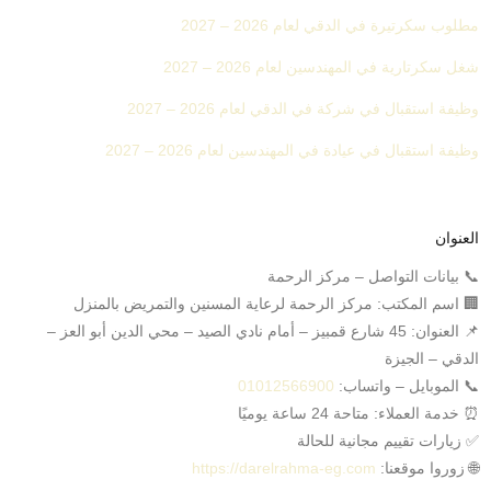
مطلوب سكرتيرة في الدقي لعام 2026 – 2027
شغل سكرتارية في المهندسين لعام 2026 – 2027
وظيفة استقبال في شركة في الدقي لعام 2026 – 2027
وظيفة استقبال في عيادة في المهندسين لعام 2026 – 2027
العنوان
📞 بيانات التواصل – مركز الرحمة
🏢 اسم المكتب: مركز الرحمة لرعاية المسنين والتمريض بالمنزل
📌 العنوان: 45 شارع قمبيز – أمام نادي الصيد – محي الدين أبو العز –
الدقي – الجيزة
📞 الموبايل – واتساب:
01012566900
⏰ خدمة العملاء: متاحة 24 ساعة يوميًا
✅ زيارات تقييم مجانية للحالة
🌐 زوروا موقعنا:
https://darelrahma-eg.com