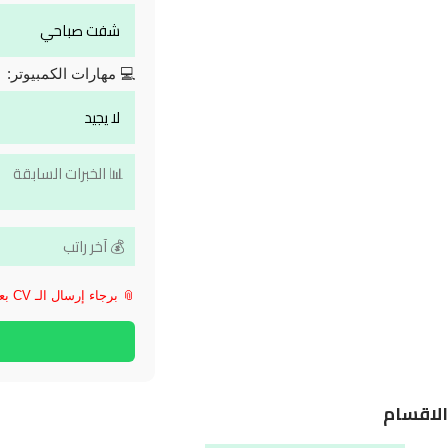
💻 مهارات الكمبيوتر:
📎 برجاء إرسال الـ CV بعد فتح الواتساب
الاقسام