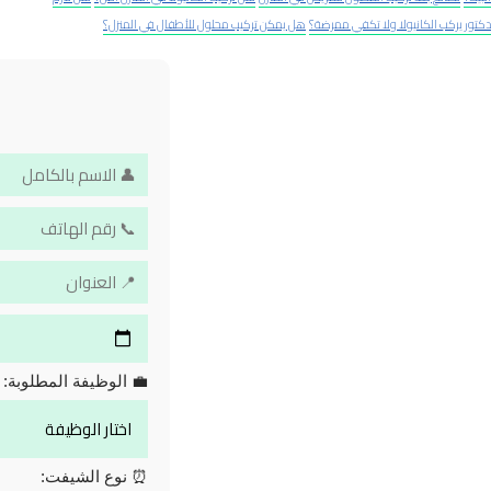
دكتور يركب الكانيولا ولا تكفي ممرضة؟
هل يمكن تركيب محلول للأطفال في المنزل؟
💼 الوظيفة المطلوبة:
⏰ نوع الشيفت: