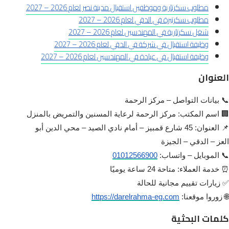
مطلوب سكرتارية وموظفين استقبال مدينة نصر لعام 2026 – 2027
مطلوب سكرتيرة في الدقي لعام 2026 – 2027
شغل سكرتارية في المهندسين لعام 2026 – 2027
وظيفة استقبال في شركة في الدقي لعام 2026 – 2027
وظيفة استقبال في عيادة في المهندسين لعام 2026 – 2027
العنوان
📞 بيانات التواصل – مركز الرحمة
🏢 اسم المكتب: مركز الرحمة لرعاية المسنين والتمريض بالمنزل
📌 العنوان: 45 شارع قمبيز – أمام نادي الصيد – محي الدين أبو
العز – الدقي – الجيزة
📞 الموبايل – واتساب:
01012566900
⏰ خدمة العملاء: متاحة 24 ساعة يوميًا
✅ زيارات تقييم مجانية للحالة
🌐 زوروا موقعنا:
https://darelrahma-eg.com
كلمات البحثية