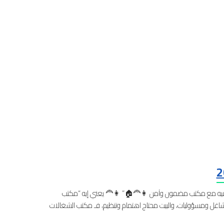
 2026 “اللي يريحك ويساعدك.. هتلاقيه مع مكتب مضمون وآمن 👩‍🦰🏠” 👩‍🦰 يعني إيه “مكتب
ل ومسؤوليات، والبيت محتاج اهتمام وتنظيم، فـ مكتب الشغالات