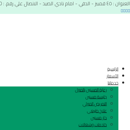
العنوان : ٤٥ قمبيز - الدقي - امام نادي الصيد - الاتصال علي رقم. : 01012566900
الرئيسية
الآسعار
خدماتنا
رعاية المسنين بالمنزل
جليسة مسنين
التمريض المنزلي
علاج طبيعي
دار مسنين
خادمات وشغالات