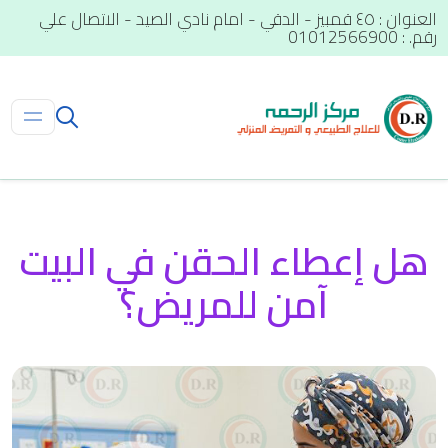
العنوان : ٤٥ قمبيز - الدقي - امام نادي الصيد - الاتصال علي
رقم. : 01012566900
هل إعطاء الحقن في البيت
آمن للمريض؟