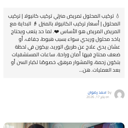
💧 تركيب المحلول تمريض منزلي تركيب كانيولا | تركيب
المحلول | أسعار تركيب الكانيولا بالمنزل 👴 البداية مع
المريض المريض هو الأساس ❤️. لما حد يتعب ويحتاج
ياخد محلول وريدي سواء بسبب هبوط، جفاف، أو
عشان يدي علاج عن طريق الوريد، بيكون في لحظة
ضعف محتاج فيها أمان وراحة. ساعات المستشفيات
بتكون زحمة، والمشوار مرهق، خصوصًا لكبار السن أو
بعد العمليات. هن...
by
احمد رضوان
on
يناير 17, 2026