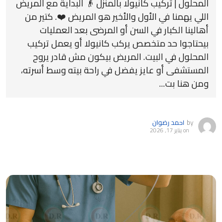
المحلول | تركيب كانيولا بالمنزل 👴 البداية مع المريض
اللي يهمنا في الأول والأخير هو المريض ❤️. كتير من
أهالينا الكبار في السن أو المرضى بعد العمليات
بيحتاجوا حد متخصص يركب كانيولا أو يعمل تركيب
المحلول في البيت. المريض بيكون مش قادر يروح
المستشفى أو عايز يفضل في راحة بيته وسط أسرته،
ومن هنا بت...
by
احمد رضوان
on
يناير 17, 2026