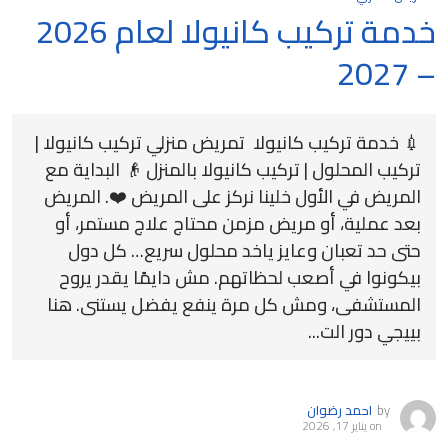
خدمة تركيب كانيولا لعام 2026
– 2027
💉 خدمة تركيب كانيولا تمريض منزلي تركيب كانيولا |
تركيب المحلول | تركيب كانيولا بالمنزل 👴 البداية مع
المريض في الأول خلينا نركز على المريض ❤️. المريض
بعد عملية، أو مريض مزمن محتاج علاج مستمر، أو
حتى حد تعبان وعايز ياخد محلول سريع… كل دول
بيكونوا في أصعب لحظاتهم. مش دايمًا يقدر يروح
المستشفى، ومش كل مرة ينفع يفضل يستنى. هنا
بييجي دور الت...
by
احمد رضوان
on
يناير 17, 2026