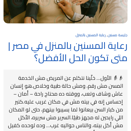
جليسة مسنين
,
رعاية المسنين بالمنزل
رعاية المسنين بالمنزل في مصر |
متى تكون الحل الأفضل؟
👴👵 الأول… خلّينا نتكلم عن المريض مش الخدمة
المسن مش رقم، ومش حالة طبية وخلاص.هو إنسان
عاش وشاف وتعب، ووقته ده محتاج راحة – أمان –
إحساس إنه في بيته مش في مكان غريب عليه.كتير
من كبار السن بيعانوا لما يسيبوا بيتهم، حتى لو المكان
اللي رايحين له مجهز طبيًا.السرير مش سريره، الأكل
مش أكل بيته، والناس حواليه غرب… وده لوحده كفيل