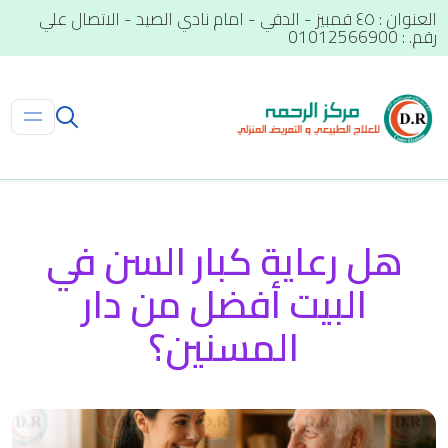
العنوان : ٤٥ قمبيز - الدقي - امام نادي الصيد - الاتصال علي
رقم. : 01012566900
هل رعاية كبار السن في
البيت أفضل من دار
المسنين؟