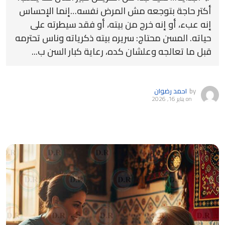
أكتر حاجة بتوجعه مش المرض نفسه…إنما الإحساس
إنه عبء، أو إنه خرج من بيته، أو فقد سيطرته على
حياته. المسن محتاج: سريره بيته ذكرياته وناس تحترمه
قبل ما تعالجه وعلشان كده، رعاية كبار السن ب...
by
احمد رضوان
on
يناير 16, 2026