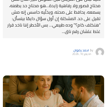
محتاج قصور ولا رفاهية زايدة…هو محتاج حد يطمنه،
يسمعه، يحافظ على صحته، ويخلّيه حاسس إنه مش
تقيل على حد. المشكلة إن أول سؤال دايمًا بيتسأل:
“هتكلف كام؟” وده طبيعي… بس الأخطر إننا ناخد قرار
غلط علشان رقم ناق...
by
احمد رضوان
on
يناير 10, 2026