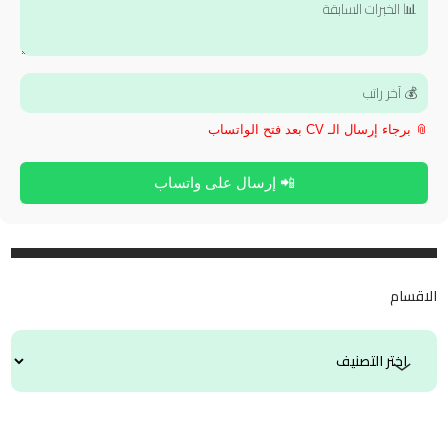
📎 برجاء إرسال الـ CV بعد فتح الواتساب
📲 إرسال على واتساب
الاقسام