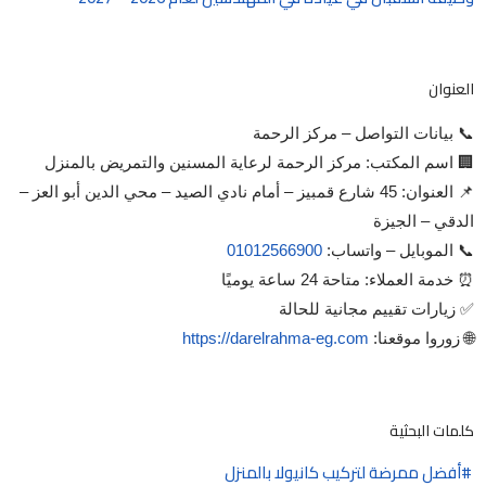
العنوان
📞 بيانات التواصل – مركز الرحمة
🏢 اسم المكتب: مركز الرحمة لرعاية المسنين والتمريض بالمنزل
📌 العنوان: 45 شارع قمبيز – أمام نادي الصيد – محي الدين أبو العز –
الدقي – الجيزة
📞 الموبايل – واتساب:
01012566900
⏰ خدمة العملاء: متاحة 24 ساعة يوميًا
✅ زيارات تقييم مجانية للحالة
🌐 زوروا موقعنا:
https://darelrahma-eg.com
كلمات البحثية
أفضل ممرضة لتركيب كانيولا بالمنزل