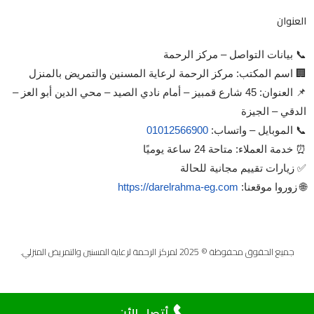
العنوان
📞 بيانات التواصل – مركز الرحمة
🏢 اسم المكتب: مركز الرحمة لرعاية المسنين والتمريض بالمنزل
📌 العنوان: 45 شارع قمبيز – أمام نادي الصيد – محي الدين أبو العز –
الدقي – الجيزة
📞 الموبايل – واتساب:
01012566900
⏰ خدمة العملاء: متاحة 24 ساعة يوميًا
✅ زيارات تقييم مجانية للحالة
🌐 زوروا موقعنا:
https://darelrahma-eg.com
جميع الحقوق محفوظة © 2025 لمركز الرحمة لرعاية المسنين والتمريض المنزلي.
أتصل الأن