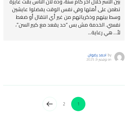
بين الأسر خلال آخر كام سنة، وده لأن الناس بقت عايزة
تطمن على أهلها وفي نفس الوقت يفضلوا عايشين
وسط بيتهم وذكرياتهم من غير أي انتقال أو ضغط
نفسي. الخدمة مش بس “حد يقعد مع كبير السن”،
لأ… هي رعاية...
by
احمد رضوان
on
نوفمبر 9, 2025
2
1