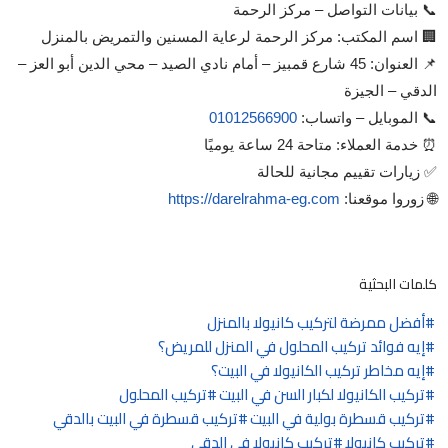
📞 بيانات التواصل – مركز الرحمة
🏢 اسم المكتب: مركز الرحمة لرعاية المسنين والتمريض بالمنزل
📌 العنوان: 45 شارع قمبيز – أمام نادي الصيد – محي الدين أبو العز –
الدقي – الجيزة
📞 الموبايل – واتساب:
01012566900
⏰ خدمة العملاء: متاحة 24 ساعة يوميًا
✅ زيارات تقييم مجانية للحالة
🌐 زوروا موقعنا:
https://darelrahma-eg.com
كلمات البحثية
أفضل ممرضة لتركيب كانيولا بالمنزل
إيه فوائد تركيب المحلول في المنزل للمريض؟
إيه مخاطر تركيب الكانيولا في البيت؟
تركيب الكانيولا لكبار السن في البيت
تركيب المحلول
تركيب قسطرة بولية في البيت
تركيب قسطرة في البيت بالدقي
تركيب كانيولا
تركيب كانيولا في الدقي