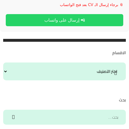
📎 برجاء إرسال الـ CV بعد فتح الواتساب
📲 إرسال على واتساب
الاقسام
بحث