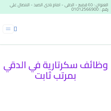
العنوان : ٤٥ قمبيز - الدقي - امام نادي الصيد - الاتصال علي
رقم. : 01012566900
وظائف سكرتارية في الدقي
بمرتب ثابت