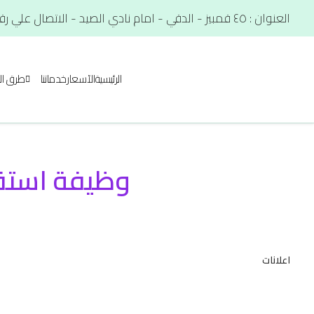
العنوان : ٤٥ قمبيز - الدقي - امام نادي الصيد - الاتصال علي رقم. : 01012566900
الرئيسية
الآسعار
خدماتنا
طرق ال
وظيفة استق
اعلانات