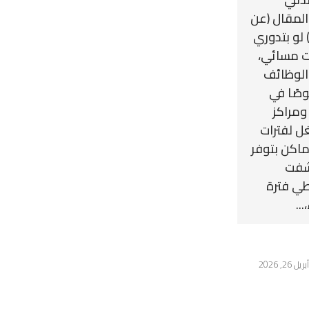
 المقال (عن
 لو بتدوري
ت مسائي،
 الوظائف
وصًا في
 ومراكز
ل لفترات
أماكن بتوفر
شفت
ي فترة
..
أبريل 26, 2026