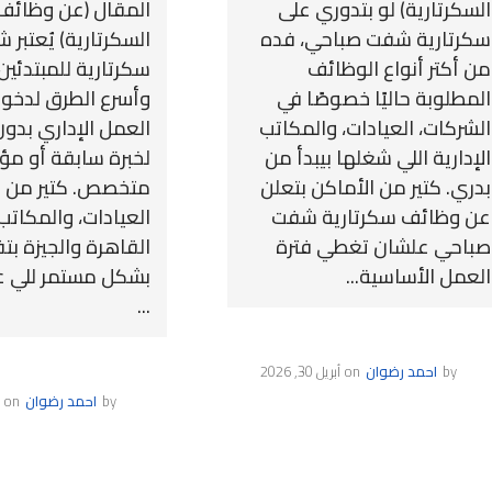
السكرتارية) لو بتدوري على
المقال (عن وظائف
سكرتارية شفت صباحي، فده
السكرتارية) يُعتبر 
من أكتر أنواع الوظائف
سكرتارية للمبتدئي
المطلوبة حاليًا خصوصًا في
وأسرع الطرق لدخو
الشركات، العيادات، والمكاتب
العمل الإداري بدو
الإدارية اللي شغلها بيبدأ من
لخبرة سابقة أو م
بدري. كتير من الأماكن بتعلن
متخصص. كتير من ا
عن وظائف سكرتارية شفت
العيادات، والمكاتب
صباحي علشان تغطي فترة
القاهرة والجيزة ب
العمل الأساسية...
بشكل مستمر للي عا
...
by
احمد رضوان
on
أبريل 30, 2026
by
احمد رضوان
on