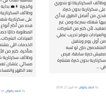
وظائف السكرتارية) لو بتدوري
والجيزة 👩‍💼 بداية
على سكرتارية بدون خبرة،
وظائف السكرتارية)
فدي من أفضل الطرق تبدأي
على سكرتارية شف
بيها شغلك بسرعة ومن غير
فده من أكثر أنواع
تعقيد، لأن كتير من الشركات
المطلوبة حاليًا خص
والعيادات بتوفر تدريب عملي
العيادات، الشركات،
من أول يوم وبتقبل
الخدمات اللي بتشتغ
المتقدمين حتى لو لسه
متأخرة. كتير من ال
مفيش خبرة سابقة. فرص
وظائف سكرتارية 
سكرتارية بدون خبرة منتشرة
مسائي علشان تغط
في ...
بعد الظهر والمساء،.
by
احمد رضوان
on
أبريل 27, 2026
by
احمد رضوان
on