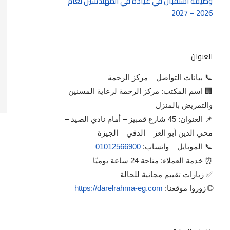
وظيفة استقبال في عيادة في المهندسين لعام
2026 – 2027
العنوان
📞 بيانات التواصل – مركز الرحمة
🏢 اسم المكتب: مركز الرحمة لرعاية المسنين
والتمريض بالمنزل
📌 العنوان: 45 شارع قمبيز – أمام نادي الصيد –
محي الدين أبو العز – الدقي – الجيزة
📞 الموبايل – واتساب:
01012566900
⏰ خدمة العملاء: متاحة 24 ساعة يوميًا
✅ زيارات تقييم مجانية للحالة
🌐 زوروا موقعنا:
https://darelrahma-eg.com