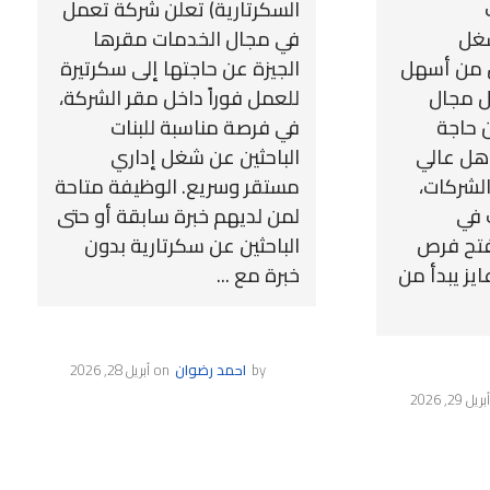
السكرتارية) تعلن شركة تعمل
شغل
في مجال الخدمات مقرها
ن من أسهل
الجيزة عن حاجتها إلى سكرتيرة
ل مجال
للعمل فوراً داخل مقر الشركة،
ن حاجة
في فرصة مناسبة للبنات
ؤهل عالي
الباحثين عن شغل إداري
لشركات،
مستقر وسريع. الوظيفة متاحة
 في
لمن لديهم خبرة سابقة أو حتى
تفتح فرص
الباحثين عن سكرتارية بدون
يز يبدأ من
خبرة مع ...
by
احمد رضوان
on
أبريل 28, 2026
أبريل 29, 2026