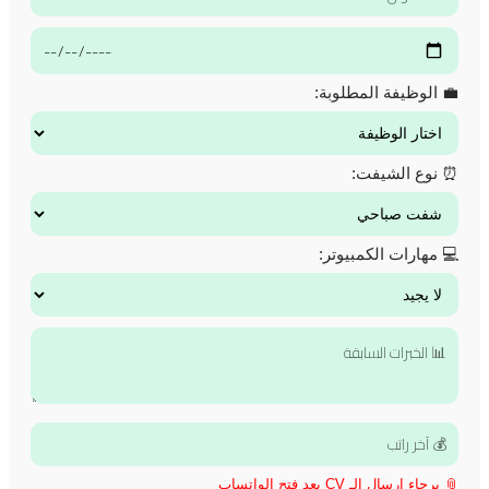
💼 الوظيفة المطلوبة:
⏰ نوع الشيفت:
💻 مهارات الكمبيوتر:
📎 برجاء إرسال الـ CV بعد فتح الواتساب