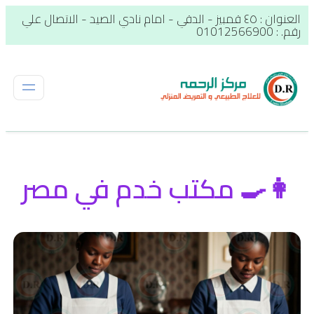
العنوان : ٤٥ قمبيز - الدقي - امام نادي الصيد - الاتصال علي
رقم. : 01012566900
👩‍🍳 مكتب خدم في مصر