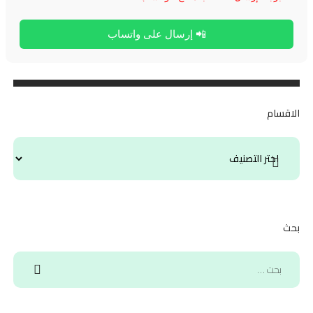
📲 إرسال على واتساب
الاقسام
بحث