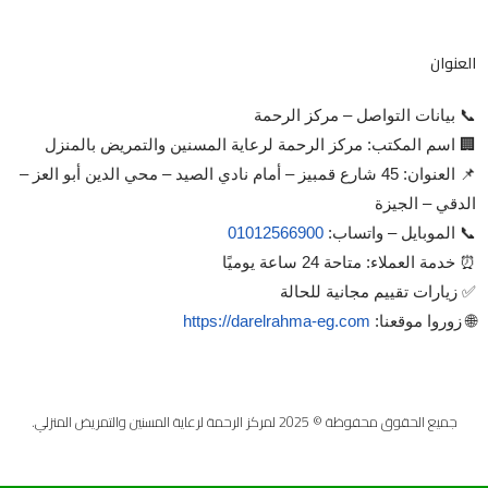
العنوان
📞 بيانات التواصل – مركز الرحمة
🏢 اسم المكتب: مركز الرحمة لرعاية المسنين والتمريض بالمنزل
📌 العنوان: 45 شارع قمبيز – أمام نادي الصيد – محي الدين أبو العز –
الدقي – الجيزة
📞 الموبايل – واتساب:
01012566900
⏰ خدمة العملاء: متاحة 24 ساعة يوميًا
✅ زيارات تقييم مجانية للحالة
🌐 زوروا موقعنا:
https://darelrahma-eg.com
جميع الحقوق محفوظة © 2025 لمركز الرحمة لرعاية المسنين والتمريض المنزلي.