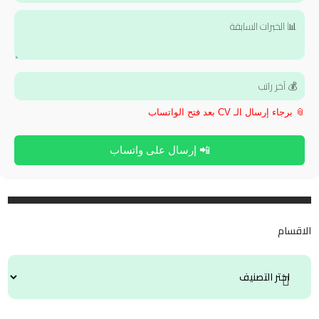
📎 برجاء إرسال الـ CV بعد فتح الواتساب
📲 إرسال على واتساب
الاقسام