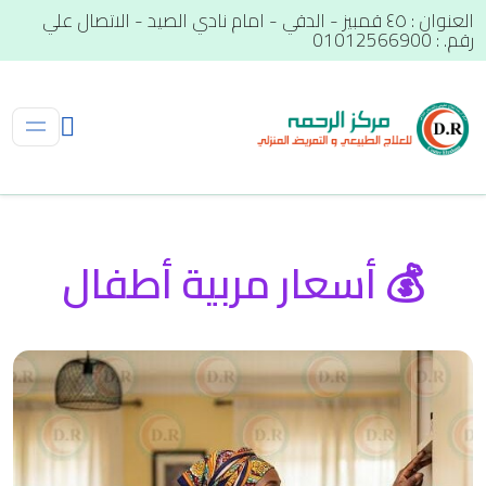
العنوان : ٤٥ قمبيز - الدقي - امام نادي الصيد - الاتصال علي
رقم. : 01012566900
💰 أسعار مربية أطفال