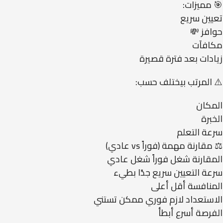
🎯 مميزات:
تعيين سريع
حوافز 💸
مكافآت
زيادات بعد فترة قصيرة
⚠️ المرتب بيختلف حسب:
المكان
الخبرة
سرعة التعلم
⚖️ مقارنة مهمة (فوراً vs عادي)
المقارنة شغل فوراً شغل عادي
سرعة التعيين سريع جدًا بطيء
المنافسة أقل أعلى
الاستعداد لازم فوري ممكن تستني
الفرصة أسرع أبطأ