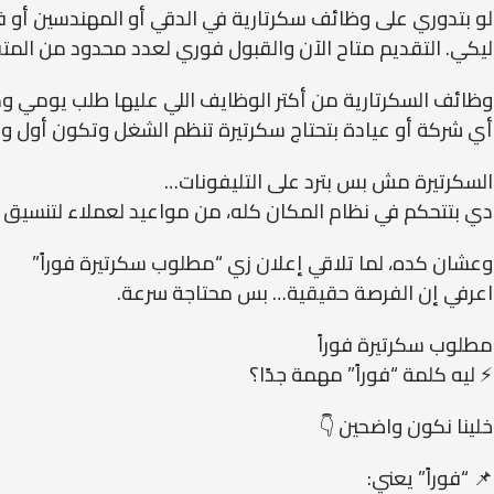
لو بتدوري على وظائف سكرتارية في الدقي أو المهندسين أو فر
ليكي. التقديم متاح الآن والقبول فوري لعدد محدود من المت
وظائف السكرتارية من أكتر الوظايف اللي عليها طلب يومي 
أي شركة أو عيادة بتحتاج سكرتيرة تنظم الشغل وتكون أول وا
السكرتيرة مش بس بترد على التليفونات…
دي بتتحكم في نظام المكان كله، من مواعيد لعملاء لتنسيق 
وعشان كده، لما تلاقي إعلان زي “مطلوب سكرتيرة فوراً”
اعرفي إن الفرصة حقيقية… بس محتاجة سرعة.
مطلوب سكرتيرة فوراً
⚡ ليه كلمة “فوراً” مهمة جدًا؟
خلينا نكون واضحين 👇
📌 “فوراً” يعني: