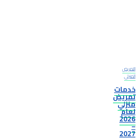
التمريض
المنزلي
خدمات
تمريض
منزلي
لعام
2026
–
2027