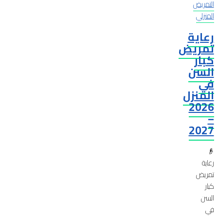
التمريض
المنزلي
رعاية
تمريض
كبار
السن
في
المنزل
2026
–
2027
👴
رعاية
تمريض
كبار
السن
في