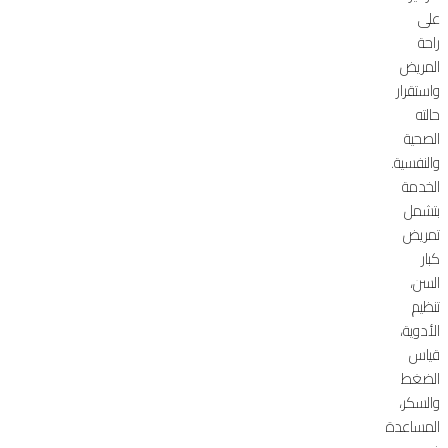
على
راحة
المريض
واستقرار
حالته
الصحية
والنفسية.
الخدمة
بتشمل
تمريض
كبار
السن،
تنظيم
الأدوية،
قياس
الضغط
والسكر،
المساعدة