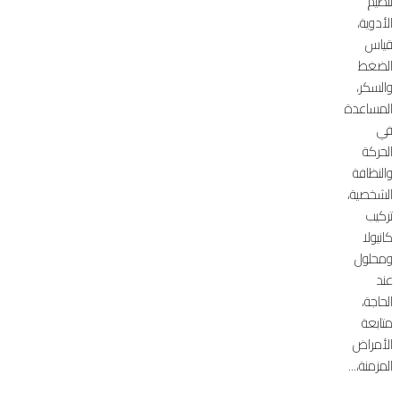
تنظيم
الأدوية،
قياس
الضغط
والسكر،
المساعدة
في
الحركة
والنظافة
الشخصية،
تركيب
كانيولا
ومحلول
عند
الحاجة،
متابعة
الأمراض
المزمنة،...