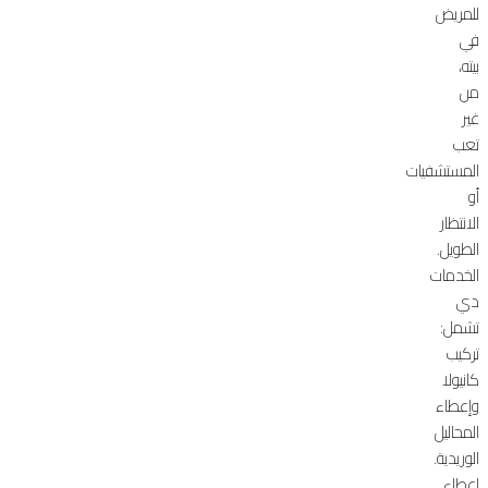
للمريض
في
بيته،
من
غير
تعب
المستشفيات
أو
الانتظار
الطويل.
الخدمات
دي
تشمل:
تركيب
كانيولا
وإعطاء
المحاليل
الوريدية.
إعطاء