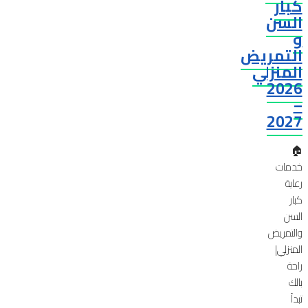
كبار
السن
و
التمريض
المنزلي
2026
–
2027
🏠
خدمات
رعاية
كبار
السن
والتمريض
المنزلي|
راحة
بالك
تبدأ