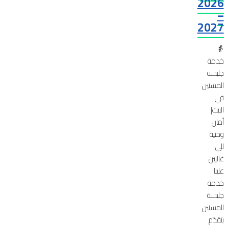
2026
–
2027
👵
خدمة
جليسة
المسنين
في
البيت|
أمان
وحنية
للي
غاليين
علينا
خدمة
جليسة
المسنين
بتقدّم