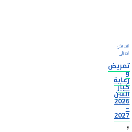
التمريض
المنزلي
تمريض
و
رعاية
كبار
السن
2026
–
2027
👴