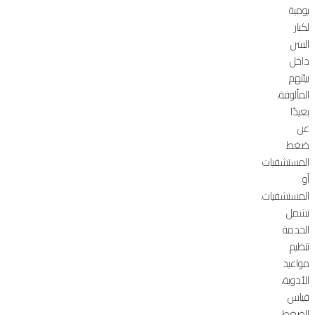
يومية
لكبار
السن
داخل
بيئتهم
المألوفة،
بعيدًا
عن
ضغط
المستشفيات
أو
المستشفيات.
تشمل
الخدمة
تنظيم
مواعيد
الأدوية،
قياس
الضغط