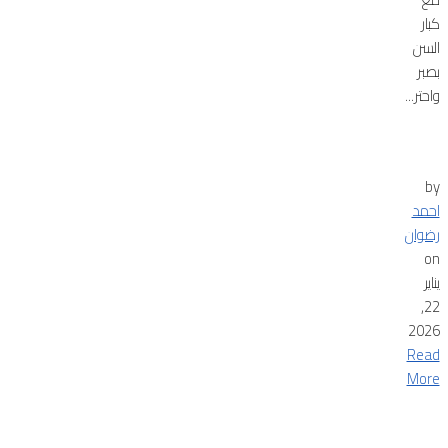
كبار
السن
بصبر
واحتر...
by
احمد
رضوان
on
يناير
22,
2026
Read
More