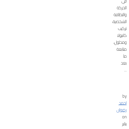
في
الحركة
والنظافة
الشخصية،
تركيب
كانيولا
ومحلول،
متابعة
ما
بعد
...
by
احمد
رضوان
on
يناير