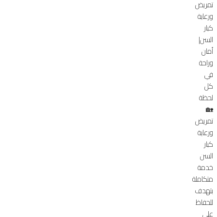
تمريض
ورعاية
كبار
السن|
أمان
وراحة
في
كل
لحظة
🏡
تمريض
ورعاية
كبار
السن
خدمة
متكاملة
بتهدف
للحفاظ
على