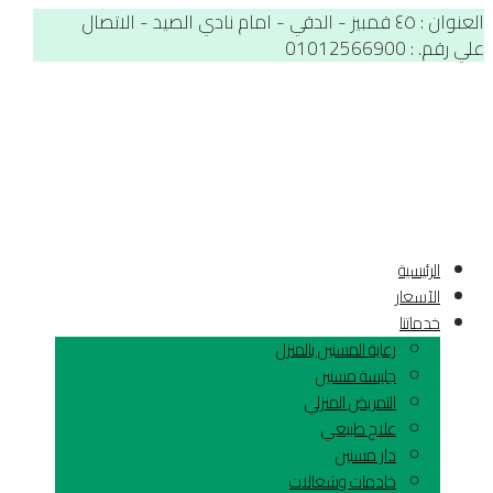
العنوان : ٤٥ قمبيز - الدقي - امام نادي الصيد - الاتصال
علي رقم. : 01012566900
الرئيسية
الآسعار
خدماتنا
رعاية المسنين بالمنزل
جليسة مسنين
التمريض المنزلي
علاج طبيعي
دار مسنين
خادمات وشغالات