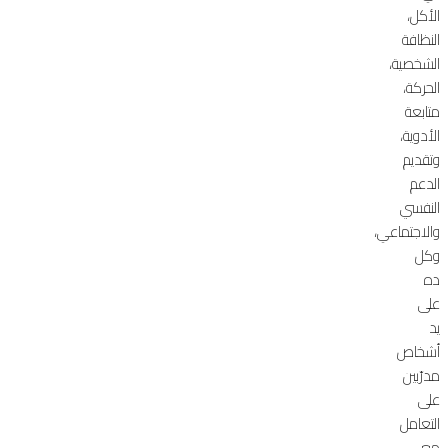
الأكل،
النظافة
الشخصية،
الحركة،
متابعة
الأدوية،
وتقديم
الدعم
النفسي
والاجتماعي،
وكل
ده
على
يد
أشخاص
مدرّبين
على
التعامل
مع