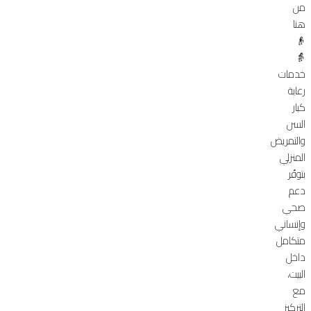
من
هنا
👴
👵
خدمات
رعاية
كبار
السن
والتمريض
المنزلي
بتوفّر
دعم
صحي
وإنساني
متكامل
داخل
البيت،
مع
التركيز