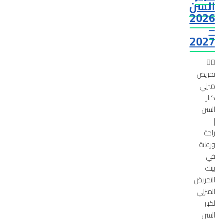
السن
2026
–
2027
🧑‍⚕️
تمريض
منزلي
كبار
السن
|
راحة
ورعاية
في
بيتك
التمريض
المنزلي
لكبار
السن