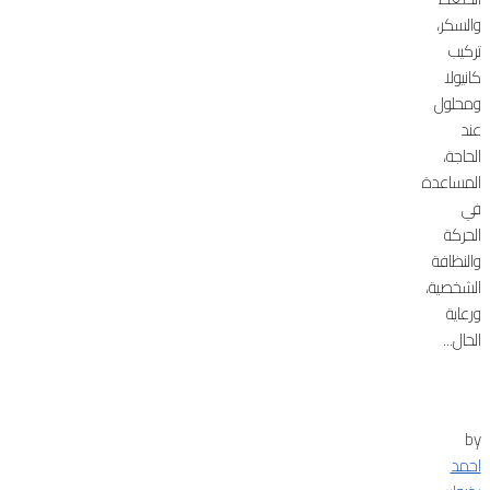
والسكر،
تركيب
كانيولا
ومحلول
عند
الحاجة،
المساعدة
في
الحركة
والنظافة
الشخصية،
ورعاية
الحال...
by
احمد