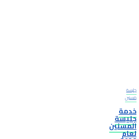
جليسة
مسنين
خدمة
جليسة
المسنين
لعام