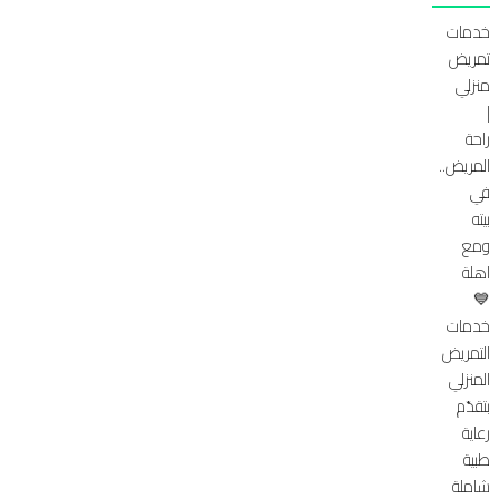
خدمات
تمريض
منزلي
|
راحة
المريض..
في
بيته
ومع
اهلة
💙
خدمات
التمريض
المنزلي
بتقدّم
رعاية
طبية
شاملة