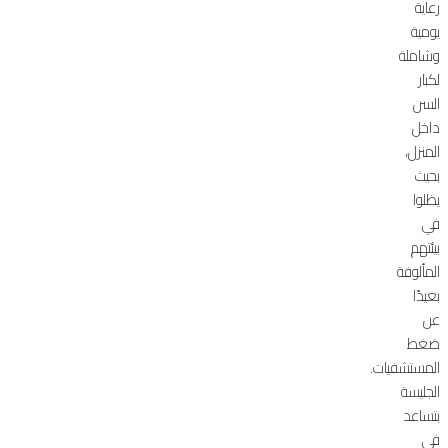
رعاية
يومية
وشاملة
لكبار
السن
داخل
المنزل،
بحيث
يظلوا
في
بيئتهم
المألوفة
بعيدًا
عن
ضغط
المستشفيات.
الجليسة
بتساعد
في