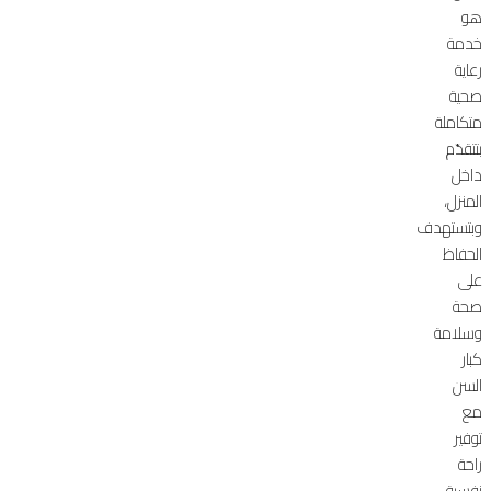
هو
خدمة
رعاية
صحية
متكاملة
بتتقدّم
داخل
المنزل،
وبتستهدف
الحفاظ
على
صحة
وسلامة
كبار
السن
مع
توفير
راحة
نفسية