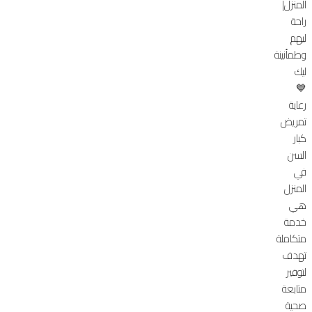
المنزل|
راحة
ليهم
وطمأنينة
ليك
💙
رعاية
تمريض
كبار
السن
في
المنزل
هي
خدمة
متكاملة
تهدف
لتوفير
متابعة
صحية