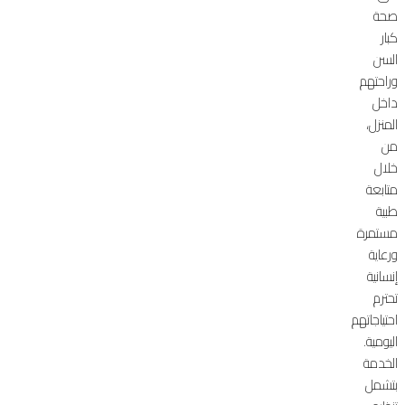
صحة
كبار
السن
وراحتهم
داخل
المنزل،
من
خلال
متابعة
طبية
مستمرة
ورعاية
إنسانية
تحترم
احتياجاتهم
اليومية.
الخدمة
بتشمل