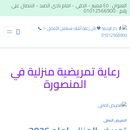
العنوان : ٤٥ قمبيز - الدقي - امام نادي الصيد - الاتصال علي
رقم. : 01012566900
رعاية تمريضية منزلية في
المنصورة
التمريض المنزلي