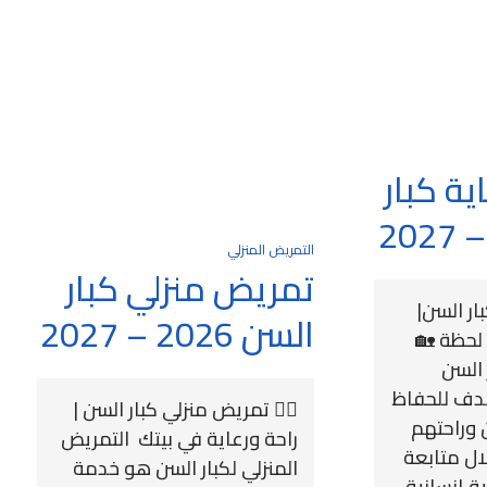
ة كبار
التمريض المنزلي
تمريض منزلي كبار
ار السن|
السن 2026 – 2027
لحظة 🏡
 السن
دف للحفاظ
🧑‍⚕️ تمريض منزلي كبار السن |
 وراحتهم
راحة ورعاية في بيتك التمريض
ال متابعة
المنزلي لكبار السن هو خدمة
ة إنسانية