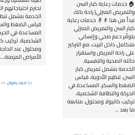
🏠 خدمات رعاية كبار السن
تحترم احتياجاتهم ال
والتمريض المنزلي| راحة بالك
الخدمة بتشمل تنظيم
تبدأ من هنا 👴👵 خدمات رعاية
قياس الضغط والسك
كبار السن والتمريض المنزلي
المساعدة في الحرك
بتوفّر دعم صحي وإنساني
الشخصية، تركيب كان
متكامل داخل البيت، مع التركيز
ومحلول عند الحاجة
على راحة المريض واستقرار
الأمراض المزمنة،...
حالته الصحية والنفسية.
الخدمة بتشمل تمريض كبار
السن، تنظيم الأدوية، قياس
by
احمد رضوان
on
الضغط والسكر، المساعدة في
الحركة والنظافة الشخصية،
تركيب كانيولا ومحلول، متابعة
ما بعد ...