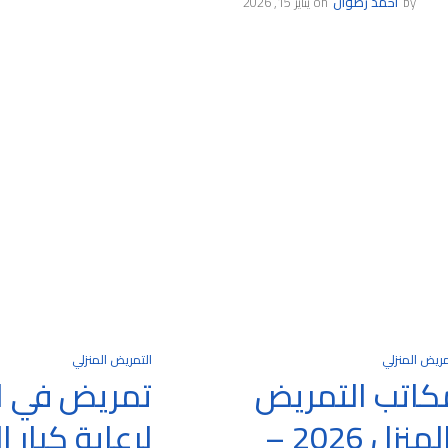
by
احمد رضوان
on
يناير 15, 2026
مريض المنزلي
التمريض المنزلي
كاتب التمريض
تمريض في ا
بالمنزل 2026 –
لرعاية كبار 