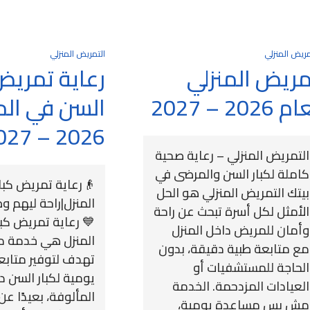
مريض المنزلي
التمريض المنزلي
مريض المنزلي
رعاية تمريض
 2026 – 2027
السن في الم
2026 – 2027
التمريض المنزلي – رعاية صحية
كاملة لكبار السن والمرضى في
👴رعاية تمريض كبا
بيتك التمريض المنزلي هو الحل
المنزل|راحة ليهم و
الأمثل لكل أسرة تبحث عن راحة
💙 رعاية تمريض كب
وأمان للمريض داخل المنزل
المنزل هي خدمة م
مع متابعة طبية دقيقة، بدون
تهدف لتوفير متاب
الحاجة للمستشفيات أو
يومية لكبار السن د
العيادات المزدحمة. الخدمة
المألوفة، بعيدًا 
مش بس مساعدة يومية،