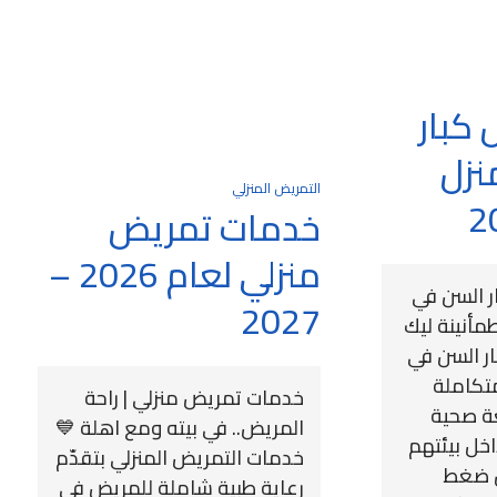
 كبار
نزل
التمريض المنزلي
خدمات تمريض
منزلي لعام 2026 –
ر السن في
2027
طمأنينة ليك
ار السن في
تكاملة
خدمات تمريض منزلي | راحة
عة صحية
المريض.. في بيته ومع اهلة 💙
اخل بيئتهم
خدمات التمريض المنزلي بتقدّم
عن ضغط
رعاية طبية شاملة للمريض في