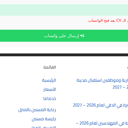
الواتساب
📲 إرسال على واتساب
القائمة
ية وموظفين استقبال مدينة
الرئيسية
الآسعار
خدماتنا
الدقي لعام 2026 – 2027
رعاية المسنين بالمنزل
جليسة مسنين
شغل سكرتارية في المهندسين لعام 2026 –
التمريض المنزلي