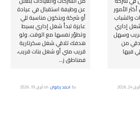
 في شركة
من الشركات والعيادات بتعلن
كثر الأمور
عن وظيفة استقبال في عيادة
ات والشباب
أو شركة وبتكون مناسبة للي
 شغل إداري
عايزة تبدأ شغل إداري بسيط
ريب وسهل
وتطوّر نفسها مع الوقت. ولو
دقي من
هدفك تلاقي شغل سكرتارية
لي فيها
قريب مني أو شغل بنات قريب،
فمناطق ز...
أبريل 24, 2026
by
احمد رضوان
on
أبريل 19, 2026