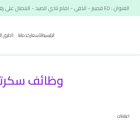
العنوان : ٤٥ قمبيز - الدقي - امام نادي الصيد - الاتصال علي رقم. : 01012566900
الرئيسية
الآسعار
خدماتنا
طرق ال
وظائف سكرتار
اعلانات