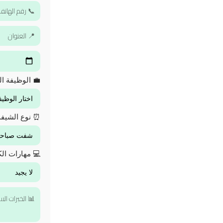
💼 الوظيفة ال
⏰ نوع الشيف
💻 مهارات الك