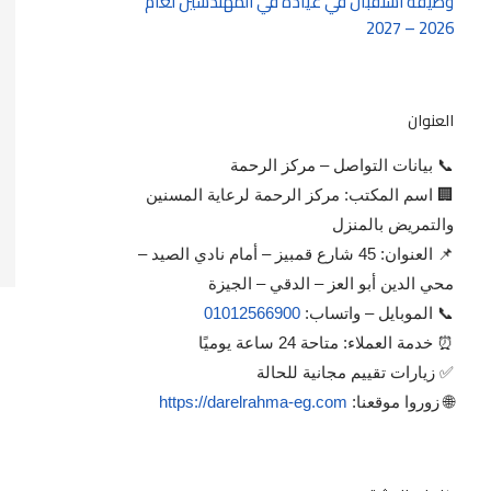
وظيفة استقبال في عيادة في المهندسين لعام
2026 – 2027
العنوان
📞 بيانات التواصل – مركز الرحمة
🏢 اسم المكتب: مركز الرحمة لرعاية المسنين
والتمريض بالمنزل
📌 العنوان: 45 شارع قمبيز – أمام نادي الصيد –
محي الدين أبو العز – الدقي – الجيزة
📞 الموبايل – واتساب:
01012566900
⏰ خدمة العملاء: متاحة 24 ساعة يوميًا
✅ زيارات تقييم مجانية للحالة
🌐 زوروا موقعنا:
https://darelrahma-eg.com