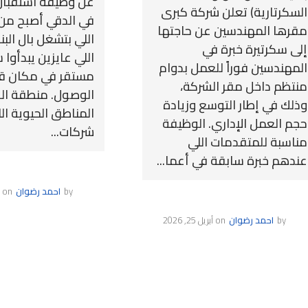
عن وظيفة استقبال
السكرتارية) تعلن شركة كبرى
في الدقي أصبح من أ
مقرها المهندسين عن حاجتها
اللي بتشغل بال البن
إلى سكرتيرة خبرة في
اللي عايزين يبدأوا
المهندسين فوراً للعمل بدوام
مستقر في مكان ق
منتظم داخل مقر الشركة،
الوصول. منطقة ال
وذلك في إطار التوسع وزيادة
المناطق الحيوية ال
حجم العمل الإداري. الوظيفة
شركات...
مناسبة للمتقدمات اللي
عندهم خبرة سابقة في أعما...
by
احمد رضوان
on
by
احمد رضوان
on
أبريل 25, 2026